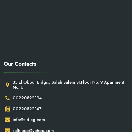
Our Contacts
35 El Obour Bldgs., Salah Salem St.Floor No. 9 Apartment
No. 6
00220822194
00220822147
info@sid-eg.com
salhiaco@yahoo.com