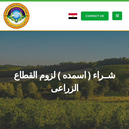
CONTACT US
شــراء ( اسمده ) لزوم القطاع
الزراعى